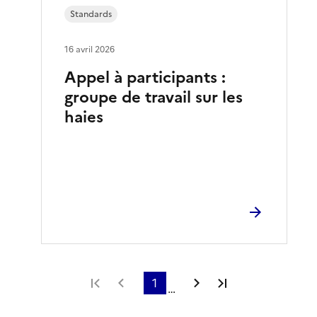
Standards
16 avril 2026
Appel à participants :
groupe de travail sur les
haies
Première page
Page précédente
1
Page suivante
Dernière page
…