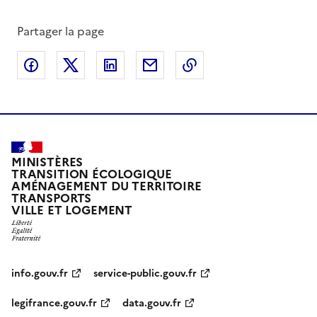
Partager la page
Partager sur Facebook
Partager sur X
Partager sur LinkedIn
Partager par email
Copier le lien de la 
MINISTÈRES
TRANSITION ÉCOLOGIQUE
AMÉNAGEMENT DU TERRITOIRE
TRANSPORTS
VILLE ET LOGEMENT
info.gouv.fr
service-public.gouv.fr
legifrance.gouv.fr
data.gouv.fr