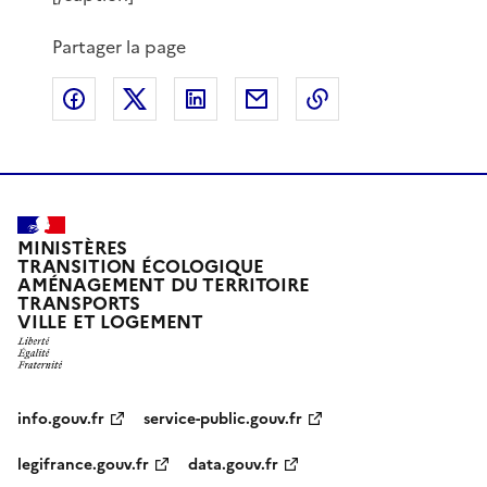
Partager la page
Partager sur Facebook
Partager sur X
Partager sur LinkedIn
Partager par email
Copier le lien de 
MINISTÈRES
TRANSITION ÉCOLOGIQUE
AMÉNAGEMENT DU TERRITOIRE
TRANSPORTS
VILLE ET LOGEMENT
info.gouv.fr
service-public.gouv.fr
legifrance.gouv.fr
data.gouv.fr