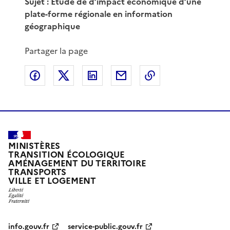
Sujet : Etude de d’impact économique d’une
plate-forme régionale en information
géographique
Partager la page
Partager sur Facebook
Partager sur X
Partager sur LinkedIn
Partager par email
Copier le lien de 
MINISTÈRES
TRANSITION ÉCOLOGIQUE
AMÉNAGEMENT DU TERRITOIRE
TRANSPORTS
VILLE ET LOGEMENT
info.gouv.fr
service-public.gouv.fr