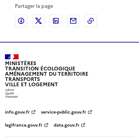
Partager la page
Partager sur Facebook
Partager sur X
Partager sur LinkedIn
Partager par email
Copier le lien de 
MINISTÈRES
TRANSITION ÉCOLOGIQUE
AMÉNAGEMENT DU TERRITOIRE
TRANSPORTS
VILLE ET LOGEMENT
info.gouv.fr
service-public.gouv.fr
legifrance.gouv.fr
data.gouv.fr