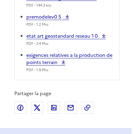
PDF
- 144.3 kio
premodelev0 5
PDF
- 1.2 Mio
etat art geostandard reseau 1 0
PDF
- 2.4 Mio
exigences relatives a la production de
points terrain
PDF
- 1.9 Mio
Partager la page
Partager sur Facebook
Partager sur X
Partager sur LinkedIn
Partager par email
Copier le lien de 