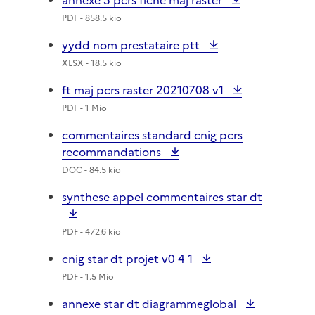
PDF
- 858.5 kio
yydd nom prestataire ptt
XLSX
- 18.5 kio
ft maj pcrs raster 20210708 v1
PDF
- 1 Mio
commentaires standard cnig pcrs
recommandations
DOC
- 84.5 kio
synthese appel commentaires star dt
PDF
- 472.6 kio
cnig star dt projet v0 4 1
PDF
- 1.5 Mio
annexe star dt diagrammeglobal