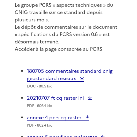
Le groupe PCRS « aspects techniques » du
CNIG travaille sur ce standard depuis
plusieurs mois.
Le dépôt de commentaires sur le document
« spécifications du PCRS version 0.6 » est
désormais terminé.
Accéder à la page consacrée au PCRS
180705 commentaires standard cnig
geostandard reseaux
DOC
- 80.5 kio
20210707 ft cq raster ini
PDF
- 606.4 kio
annexe 4 pcrs cq raster
PDF
- 862.4 kio
annexe 5 pcrs fiche maj raster