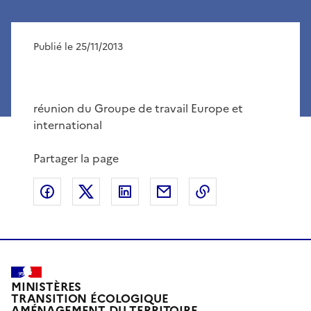
Publié le 25/11/2013
réunion du Groupe de travail Europe et
international
Partager la page
Partager sur Facebook
Partager sur X
Partager sur LinkedIn
Partager par email
Copier le lien de 
MINISTÈRES
TRANSITION ÉCOLOGIQUE
AMÉNAGEMENT DU TERRITOIRE