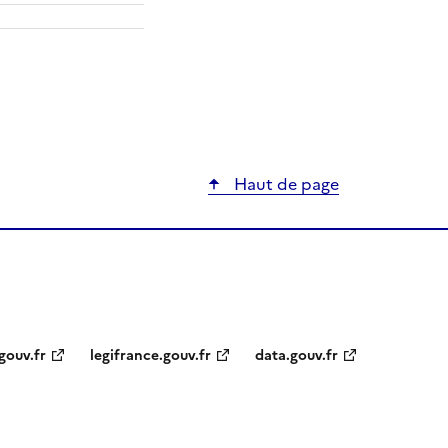
ier
Haut de page
gouv.fr
legifrance.gouv.fr
data.gouv.fr