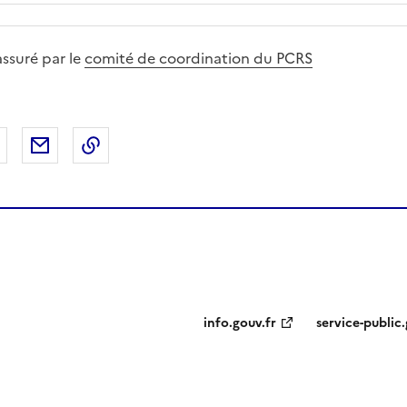
assuré par le
comité de coordination du PCRS
 Facebook
er sur X
Partager sur LinkedIn
Partager par email
Copier le lien de la page dans le presse-pap
info.gouv.fr
service-public.