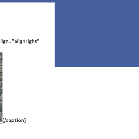
ign="alignright"
[/caption]