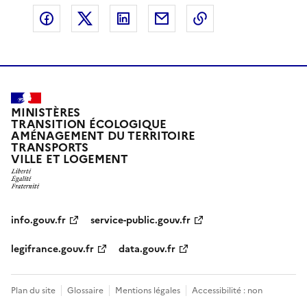
Partager sur Facebook
Partager sur X
Partager sur LinkedIn
Partager par email
Copier le lien de 
MINISTÈRES
TRANSITION ÉCOLOGIQUE
AMÉNAGEMENT DU TERRITOIRE
TRANSPORTS
VILLE ET LOGEMENT
info.gouv.fr
service-public.gouv.fr
legifrance.gouv.fr
data.gouv.fr
Plan du site
Glossaire
Mentions légales
Accessibilité : non