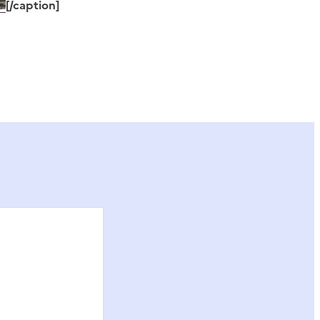
[/caption]
ier