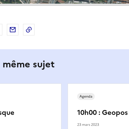
 Facebook
er sur X
Partager sur LinkedIn
Partager par email
Copier le lien de la page dans le presse-pap
e même sujet
Agenda
isque
10h00 : Geopos
23 mars 2023