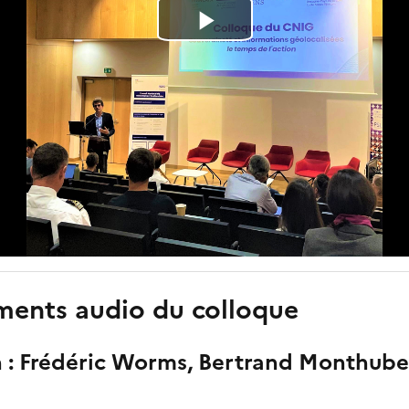
L
i
r
e
l
a
ments audio du colloque
v
i
n : Frédéric Worms, Bertrand Monthube
d