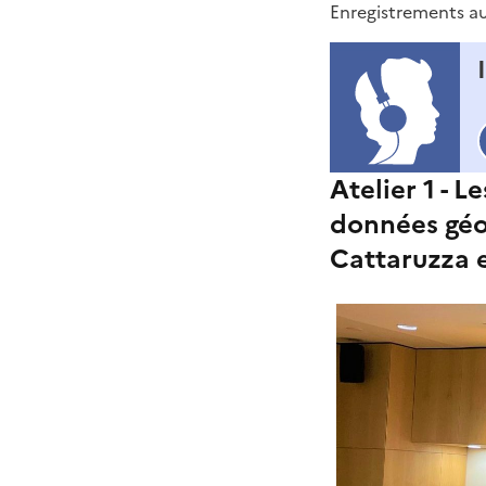
Enregistrements au
Atelier 1 - 
t
données géol
r
Cattaruzza 