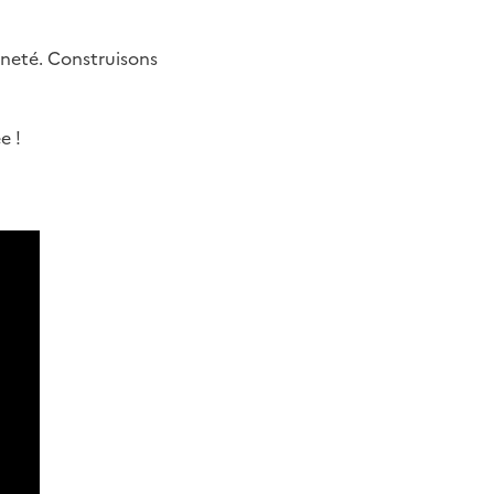
ineté. Construisons
e !