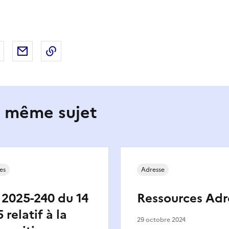
 Facebook
er sur X
Partager sur LinkedIn
Partager par email
Copier le lien de la page dans le presse-pap
e même sujet
es
Adresse
 2025-240 du 14
Ressources Adr
relatif à la
29 octobre 2024