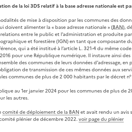
tion de la loi 3DS relatif à la base adresse nationale est pa
 modalités de mise à disposition par les communes des don
 qui doivent alimenter la « base adresse nationale » (
BAN
), d
elations entre le public et l’administration et produite par 
éographique et forestière (IGN) en tant que composante du
rence, qui a été institué à l’article L. 321-4 du même code p
2016 pour une République numérique. Il instaure ainsi des 
ensemble des communes de leurs données d’adressage, en p
’obligation de transmission de ces mêmes données aux servic
ules communes de plus de 2 000 habitants par le décret n° 
pplique au 1er janvier 2024 pour les communes de plus de 2
ur les autres.
e
comité de déploiement de la BAN
et avait rendu un avis s
n comité plénier de décembre 2022.
voir page du plénier