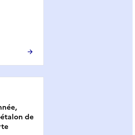
nnée,
étalon de
rte