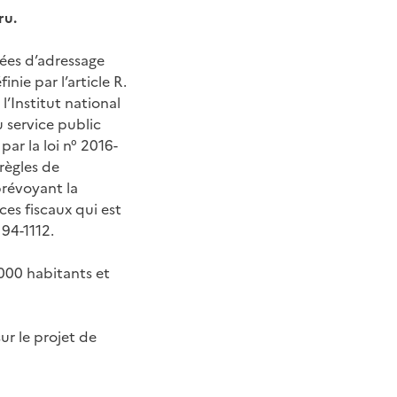
ru.
nées d’adressage
éfinie par l’article R.
l’Institut national
 service public
ar la loi n° 2016-
règles de
révoyant la
es fiscaux qui est
94-1112.
000 habitants et
ur le projet de