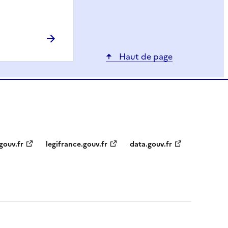
Haut de page
gouv.fr
legifrance.gouv.fr
data.gouv.fr