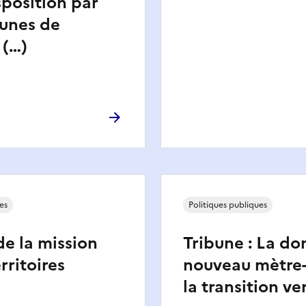
sposition par
unes de
 (…)
es
Politiques publiques
e la mission
Tribune : La do
rritoires
nouveau mètre-
la transition ve