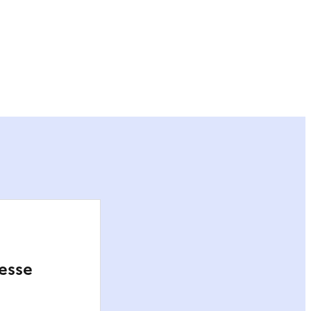
ier
esse