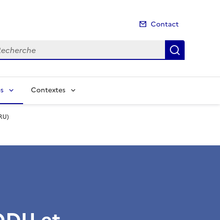
Contact
cherche
Recherch
s
Contextes
RU)
DDU et