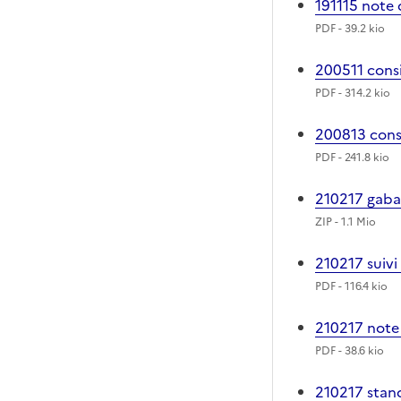
191115 note 
PDF
- 39.2 kio
200511 cons
PDF
- 314.2 kio
200813 cons
PDF
- 241.8 kio
210217 gaba
ZIP
- 1.1 Mio
210217 suivi
PDF
- 116.4 kio
210217 note
PDF
- 38.6 kio
210217 stan