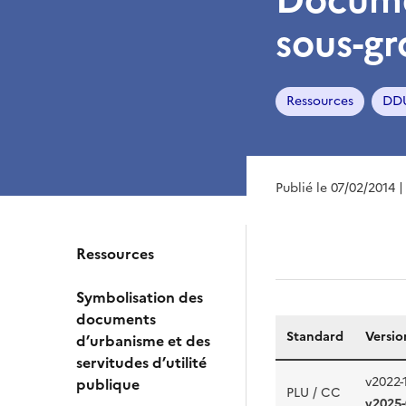
sous-g
Ressources
DD
Publié le 07/02/2014
|
Ressources
Symbolisation des
documents
Standard
Versio
d’urbanisme et des
servitudes d’utilité
v2022-
publique
PLU / CC
v2025