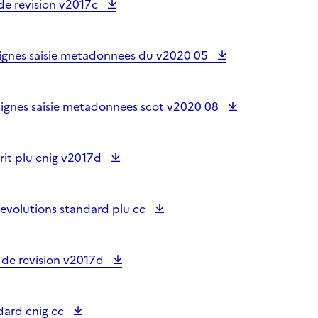
de revision v2017c
ignes saisie metadonnees du v2020 05
ignes saisie metadonnees scot v2020 08
rit plu cnig v2017d
 evolutions standard plu cc
 de revision v2017d
dard cnig cc