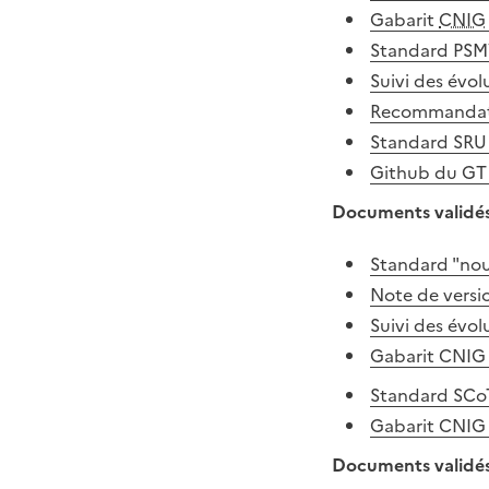
Gabarit
CNIG
Standard PSM
Suivi des évo
Recommandati
Standard SRU 
Github du G
Documents validés
Standard "nou
Note de vers
Suivi des évo
Gabarit CNIG
Standard SCo
Gabarit CNIG
Documents validés