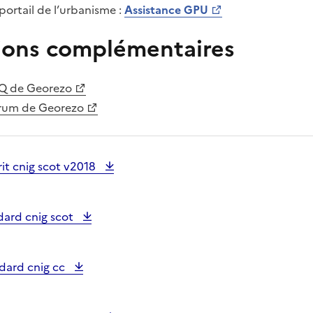
ortail de l’urbanisme :
Assistance GPU
ions complémentaires
FAQ de Georezo
Forum de Georezo
it cnig scot v2018
dard cnig scot
dard cnig cc