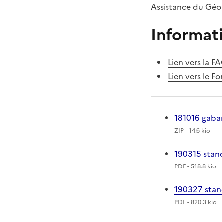
Assistance du Géop
Informat
Lien vers la 
Lien vers le 
181016 gabar
ZIP
- 14.6 kio
190315 stan
PDF
- 518.8 kio
190327 stan
PDF
- 820.3 kio