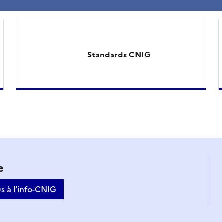
Standards CNIG
e
s à l’info-CNIG