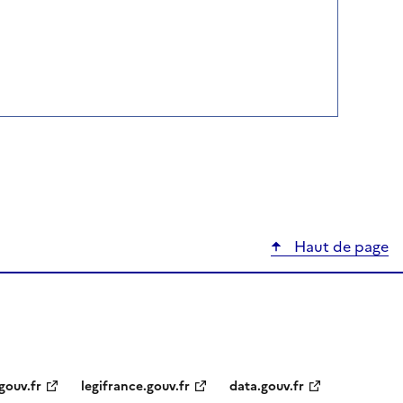
Haut de page
gouv.fr
legifrance.gouv.fr
data.gouv.fr