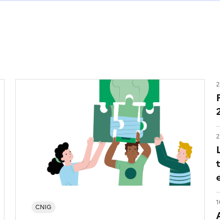
2
2
1
CNIG