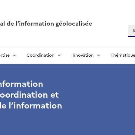
al de l’information géolocalisée
Re
rtise
Coordination
Innovation
Thématique
information
coordination et
e l’information