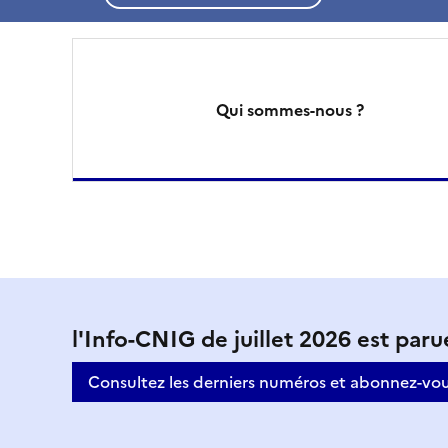
C
o
Qui sommes-nous ?
n
s
e
i
l
M
l'Info-CNIG de juillet 2026 est paru
i
n
Consultez les derniers numéros et abonnez-vou
s
a