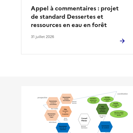
’
e
Appel à commentaires : projet
i
de standard Dessertes et
n
ressources en eau en forêt
n
s
31 juillet 2026
f
r
é
o
s
r
e
m
a
a
u
t
x
s
i