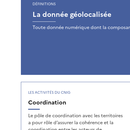
l
DÉFINITIONS
La donnée géolocalisée
i
Toute donnée numérique dont la composante
s
é
e
LES ACTIVITÉS DU CNIG
Coordination
Le pôle de coordination avec les territoires
a pour rôle d’assurer la cohérence et la
coordination entre les acteurs de